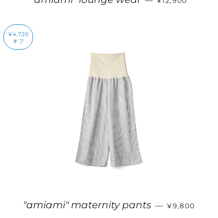
—
¥12,900
¥4,720
オフ
販売価格
"amiami" maternity pants
—
¥9,800