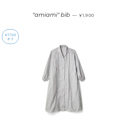
販売価格
"amiami" bib
—
¥1,900
¥7,720
オフ