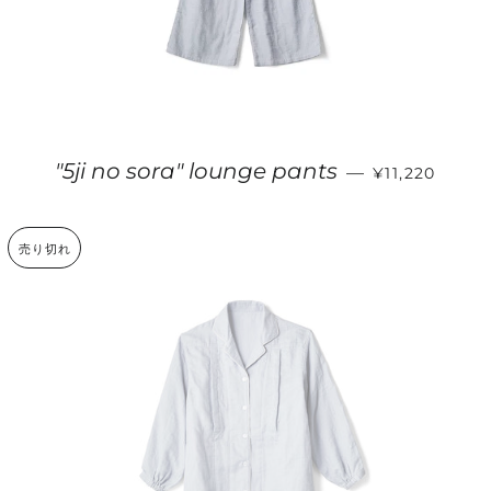
通常価格
"5ji no sora" lounge pants
—
¥11,220
売り切れ