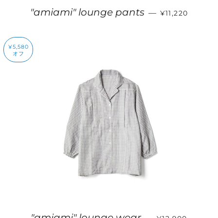
通常価格
"amiami" lounge pants
—
¥11,220
¥5,580
オフ
販売価格
"amiami" lounge wear