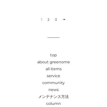
1
2
3
次
へ
top
about greenome
all items
service
community
news
メンテナンス方法
column