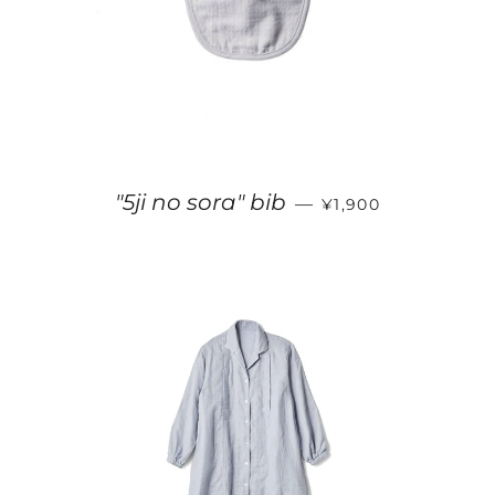
販売価格
"5ji no sora" bib
—
¥1,900