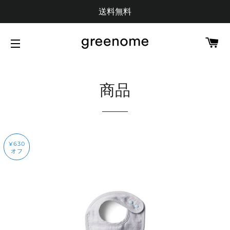
送料無料
カ
サイトメニュー
商品
¥630
オフ