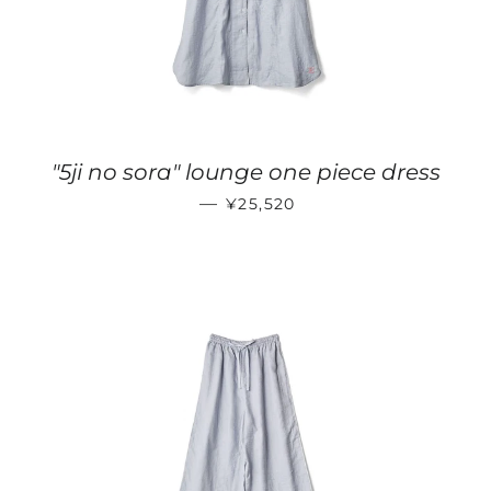
"5ji no sora" lounge one piece dress
通常価格
—
¥25,520