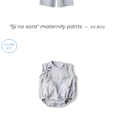
販売価格
"5ji no sora" maternity pants
—
¥9,800
¥1,240
オフ