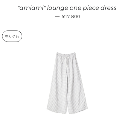
"amiami" lounge one piece dress
販売価格
—
¥17,800
売り切れ