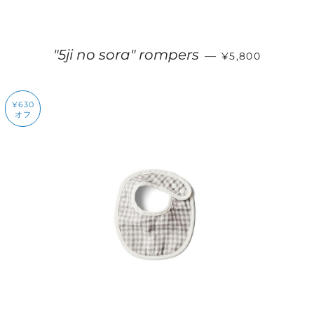
販売価格
"5ji no sora" rompers
—
¥5,800
¥630
オフ