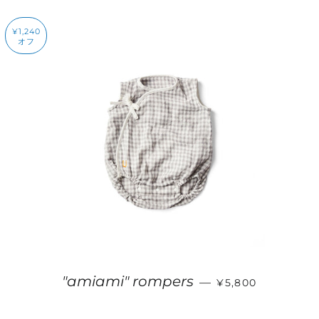
¥1,240
オフ
販売価格
"amiami" rompers
—
¥5,800