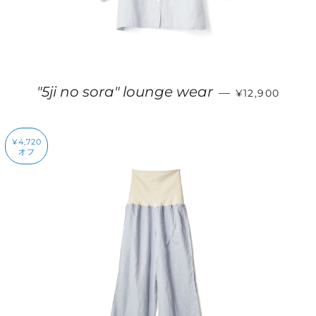
販売価格
"5ji no sora" lounge wear
—
¥12,900
¥4,720
オフ