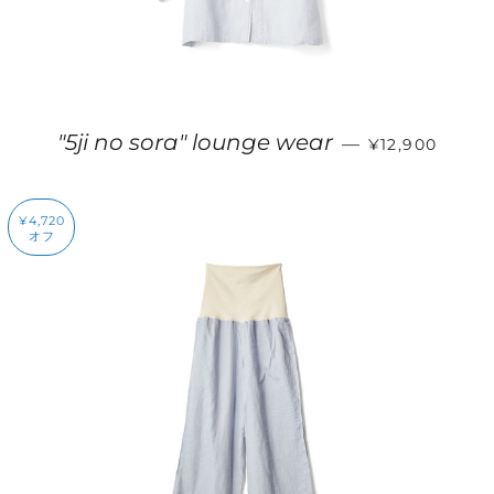
販売価格
"5ji no sora" lounge wear
—
¥12,900
¥4,720
オフ