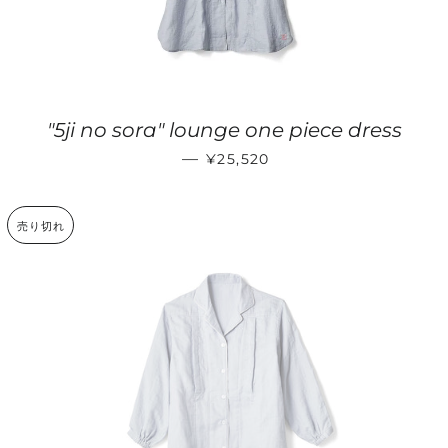
"5ji no sora" lounge one piece dress
通常価格
—
¥25,520
売り切れ