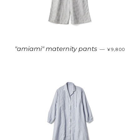
販売価格
"amiami" maternity pants
—
¥9,800