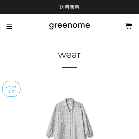
送料無料
カ
サイトメニュー
wear
¥7,720
オフ