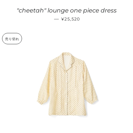
"cheetah" lounge one piece dress
通常価格
—
¥25,520
売り切れ