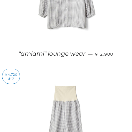
販売価格
"amiami" lounge wear
—
¥12,900
¥4,720
オフ