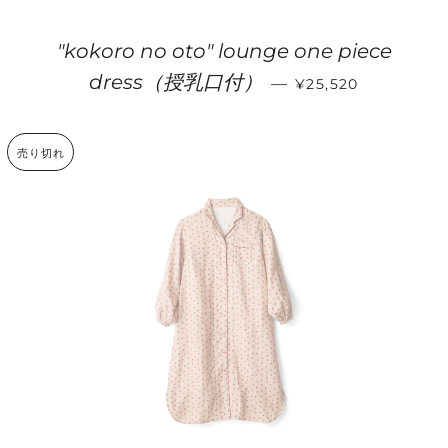
"kokoro no oto" lounge one piece
通常価格
dress（授乳口付）
—
¥25,520
売り切れ