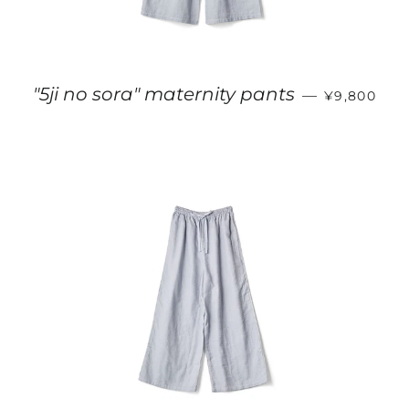
販売価格
"5ji no sora" maternity pants
—
¥9,800