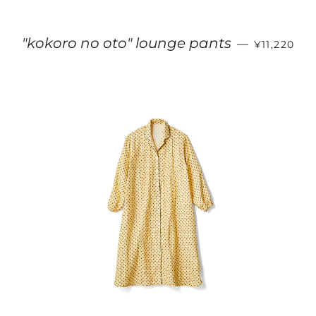
通常価格
"kokoro no oto" lounge pants
—
¥11,220