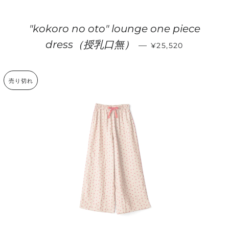
"kokoro no oto" lounge one piece
通常価格
dress（授乳口無）
—
¥25,520
売り切れ