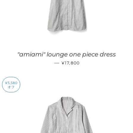
"amiami" lounge one piece dress
販売価格
—
¥17,800
¥5,580
オフ