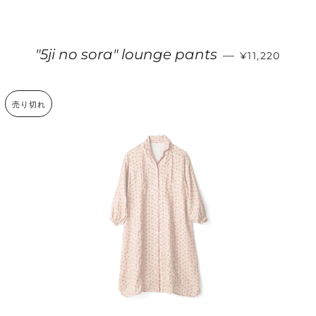
通常価格
"5ji no sora" lounge pants
—
¥11,220
売り切れ