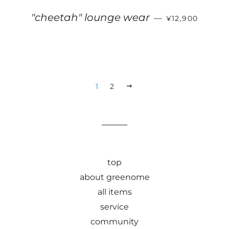
販売価格
"cheetah" lounge wear
—
¥12,900
1
2
次
へ
top
about greenome
all items
service
community