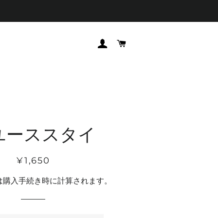
ログイン
カート
ユーススタイ
通
販
¥1,650
常
売
は購入手続き時に計算されます。
価
価
格
格