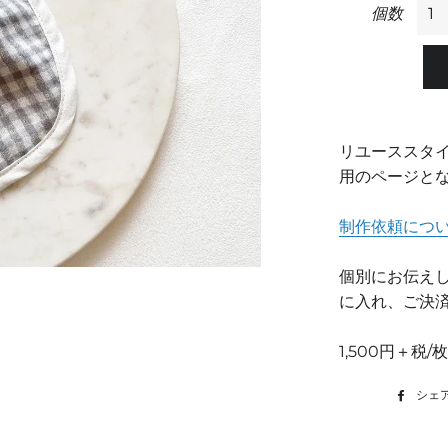
個数
リユーススタ
用のページと
制作依頼につ
個別にお伝え
に入れ、ご決
1,500円＋税/
シェ