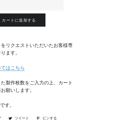
カートに追加する
イをリクエストいただいたお客様専
なります。
いてはこちら
した製作枚数をご入力の上、カート
済お願いします。
枚です。
ア
Facebook
ツイート
Twitter
ピンする
Pinterest
で
に
で
シ
投
ピ