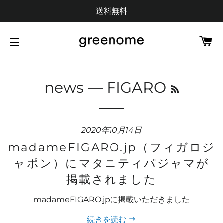
送料無料
カ
サイトメニュー
RSS
news
— FIGARO
2020年10月14日
madameFIGARO.jp（フィガロジ
ャポン）にマタニティパジャマが
掲載されました
madameFIGARO.jpに掲載いただきました
続きを読む